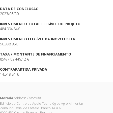
DATA DE CONCLUSÃO
2023/06/30
INVESTIMENTO TOTAL ELEGÍVEL DO PROJETO
484.994,84€
INVESTIMENTO ELEGÍVEL DA INOVCLUSTER
96.998,96€
TAXA / MONTANTE DE FINANCIAMENTO
85% / 82.449,12 €
CONTRAPARTIDA PRIVADA
14.549,84 €
Morada
Address
Dirección
Edifício do Centro de Apoio Tecnológico Agro-Alimentar
Zona Industrial de Castelo Branco, Rua A
6000-459 Castelo Branco – Portugal