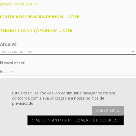
geral@inovcluster.pt
POLITICA DE PRIVACIDADE INOVCLUSTER
TERMOS E CONDIÇÕES INOVCLUSTER
Arquivo
Newsletter
*
Email
Este site utiliza cookies. Ao continuar a navegar neste site,
concorda com a sua utilização e a nossa política de
privacidade.
SABER MAIS
© Copyright 2026
InovCluster
| Todos os direitos reservados
SIM, CONSINTO A UTILIZAÇÃO DE COOKIES.