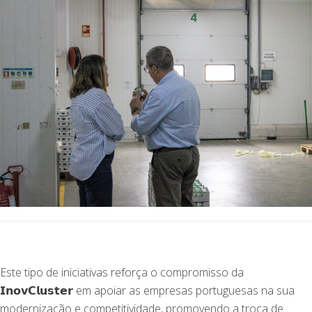
Este tipo de iniciativas reforça o compromisso da
𝗜𝗻𝗼𝘃𝗖𝗹𝘂𝘀𝘁𝗲𝗿 em apoiar as empresas portuguesas na sua
modernização e competitividade, promovendo a troca de